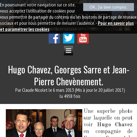
En poursuivant votre navigation sur ce site,
OK, j'ai bien compris.
Le site de
vous acceptez l'utilisation de cookies pour
vous permettre de partager du contenu via les boutons de partage de réseaux
Claude NICOLET
sociaux et pour nous permettre de mesurer l'audience. -
Pour en savoir plus
et paramétrer les cookies
Hugo Chavez, Georges Sarre et Jean-
Pierre Chevènement.
Par Claude Nicolet
le 6 mars 2013
(Mis à jour le 20 juillet 2017)
lu 4958 fois
Une superbe photo
sur laquelle on peut
voir
Hugo Chavez
en compagnie de