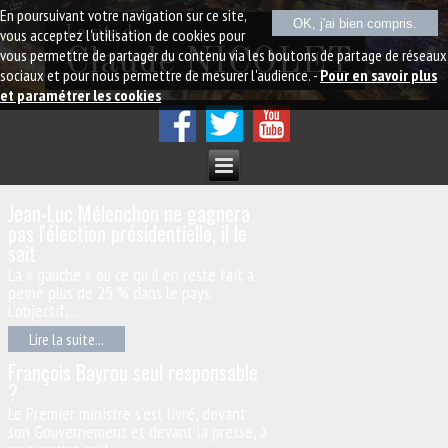
En poursuivant votre navigation sur ce site,
OK, j'ai bien compris.
Le site de
vous acceptez l'utilisation de cookies pour
vous permettre de partager du contenu via les boutons de partage de réseaux
Claude NICOLET
sociaux et pour nous permettre de mesurer l'audience. -
Pour en savoir plus
et paramétrer les cookies
Jean-Luc Mélenchon ne gagnera
pas l'élection présidentielle, il le
sait
La « gauche » ou ce qu’il en reste fait à
peine plus de 25 % dans le pays.
L’objectif,...
Lire la suite...
François Bayrou seul responsable
?
Le Premier ministre s'est livré, devant
son Gouvernement et devant la presse, à