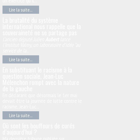
un exercice qu'il...
Lire la suite...
La brutalité du système
international nous rappelle que la
souveraineté ne se partage pas
L’ancien député Julien
Aubert
lance
l’Institut Valmy, un laboratoire d’idée "au
service de la
...
Lire la suite...
En substituant le racisme à la
question sociale, Jean-Luc
Mélenchon rompt avec la nature
de la gauche
En déclarant que désormais le 1er mai
devait être la journée de lutte contre le
racisme, Jean-Luc...
Lire la suite...
Où sont les bouffeurs de curés
d’aujourd’hui ?
Ma dernière tribune publiée sur