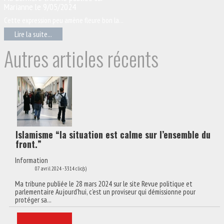
Marianne le 9/05/2024
Cette expression peu amène fleure bon la...
Lire la suite...
Joomla! 3 Modules
VinaGecko.com
© Free
- by
Autres articles récents
Islamisme “la situation est calme sur l’ensemble du
front.”
Information
07 avril 2024
-
3314 clic(s)
Ma tribune publiée le 28 mars 2024 sur le site Revue politique et
parlementaire Aujourd’hui, c’est un proviseur qui démissionne pour
protéger sa...