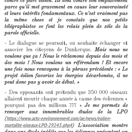
contre ce parc éolien. Ils sont contre son emplacement
parce qu’il met gravement en cause leur souveraineté
et leurs intérêts fondamentaux. Ce n’est vraiment pas
la même chose et je constate que nos petits
télégraphistes se font les relais plein de zèle de la
parole officielle.
- Le dialogue se poursuit, on souhaite échanger et
associer les citoyens de Dunkerque.
Mais nous ne
voulons que ça ! Nous le réclamons depuis des mois et
des mois ! Nous voulons un référendum ! Et encore
une fois nous renvoyons à la phrase précédente : « Le
projet éolien favorise les énergies décarbonées, il ne
peut donc pas y avoir de débat. »
- Des opposants ont prétendu que 350 000 oiseaux
allaient mourir chaque année à cause des éoliennes «
pourquoi pas des millions ??? »
Je me permets de
renvoyer aux innombrables études de la LPO
https://www.actu-environnement.com/ae/news/eolien-
(
mortalite-oiseaux-LPO-29243.php4
) L'association montre