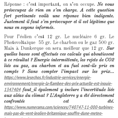
Réponse : c’est important, on s’en occupe.
Ne vous
préoccupez de rien on s’en charge. A cette question
fort pertinente voilà une réponse bien indigente.
Justement il faut s’en préoccuper et il est légitime que
nous en soyons informés.
Pour l’éolien c’est 12 gr. Le nucléaire 6 gr. Le
Photovoltaïque 55 gr. Le charbon ou le gaz 500 gr.
Mais à Dunkerque on sera meilleur que 12 gr.
Sur
quelles bases sont effectués ces calculs qui aboutissent
à ce résultat ? Energie intermittente, les rejets de CO2
liés au gaz, au charbon et au fuel sont-ils pris en
compte ? Sans compter l’impact sur les prix…
https://www.lesechos.fr/industrie-services/energie-
environnement/energie-la-flambee-des-prix-actuelle-est-inouie-
1347404
faut_il également y inclure l’incertitude liée
aux aléas du climat ? L’Angleterre y a été directement
confrontée cet été.
https://www.numerama.com/sciences/740747-11-000-turbines-
mais-pas-de-vent-leolien-britannique-souffre-dune-meteo-