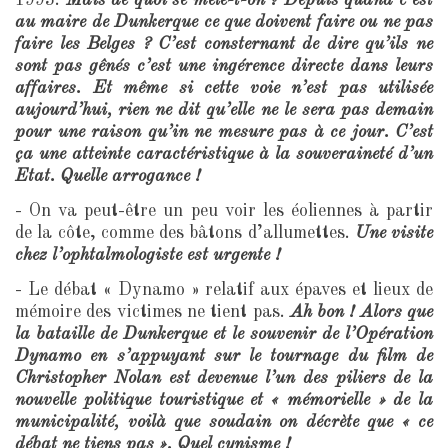
1993.
Mais de quoi se mêle-t-on ? Depuis quand c’est
au maire de Dunkerque ce que doivent faire ou ne pas
faire les Belges ? C’est consternant de dire qu’ils ne
sont pas gênés c’est une ingérence directe dans leurs
affaires. Et même si cette voie n’est pas utilisée
aujourd’hui, rien ne dit qu’elle ne le sera pas demain
pour une raison qu’in ne mesure pas à ce jour. C’est
ça une atteinte caractéristique à la souveraineté d’un
Etat. Quelle arrogance !
- On va peut-être un peu voir les éoliennes à partir
de la côte, comme des bâtons d’allumettes.
Une visite
chez l’ophtalmologiste est urgente !
- Le débat « Dynamo » relatif aux épaves et lieux de
mémoire des victimes ne tient pas.
Ah bon ! Alors que
la bataille de Dunkerque et le souvenir de l’Opération
Dynamo en s’appuyant sur le tournage du film de
Christopher Nolan est devenue l’un des piliers de la
nouvelle politique touristique et « mémorielle » de la
municipalité, voilà que soudain on décrète que « ce
débat ne tiens pas ». Quel cynisme !