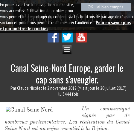
En poursuivant votre navigation sur ce site,
OK, j'ai bien compris.
Le site de
vous acceptez l'utilisation de cookies pour
vous permettre de partager du contenu via les boutons de partage de réseaux
Claude NICOLET
sociaux et pour nous permettre de mesurer l'audience. -
Pour en savoir plus
et paramétrer les cookies
Canal Seine-Nord Europe, garder le
cap sans s'aveugler.
Par Claude Nicolet
le 2 novembre 2012
(Mis à jour le 20 juillet 2017)
lu 5444 fois
Un communiqué
signés par de
nombreux parlementaires. Lea réalisation du Canal
Seine Nord est un enjeu essentiel à la Région.