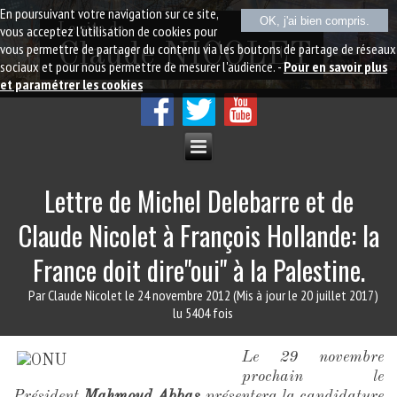
En poursuivant votre navigation sur ce site,
OK, j'ai bien compris.
Le site de
vous acceptez l'utilisation de cookies pour
vous permettre de partager du contenu via les boutons de partage de réseaux
Claude NICOLET
sociaux et pour nous permettre de mesurer l'audience. -
Pour en savoir plus
et paramétrer les cookies
Lettre de Michel Delebarre et de
Claude Nicolet à François Hollande: la
France doit dire"oui" à la Palestine.
Par Claude Nicolet
le 24 novembre 2012
(Mis à jour le 20 juillet 2017)
lu 5404 fois
Le 29 novembre
prochain le
Président
Mahmoud Abbas
présentera la candidature