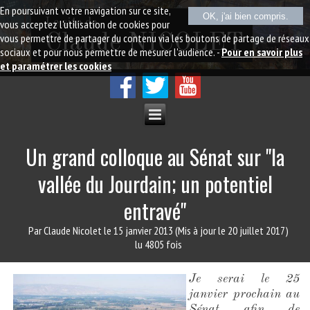
En poursuivant votre navigation sur ce site,
OK, j'ai bien compris.
Le site de
vous acceptez l'utilisation de cookies pour
vous permettre de partager du contenu via les boutons de partage de réseaux
Claude NICOLET
sociaux et pour nous permettre de mesurer l'audience. -
Pour en savoir plus
et paramétrer les cookies
Un grand colloque au Sénat sur "la
vallée du Jourdain; un potentiel
entravé"
Par Claude Nicolet
le 15 janvier 2013
(Mis à jour le 20 juillet 2017)
lu 4805 fois
Je serai le 25
janvier prochain au
Sénat afin de