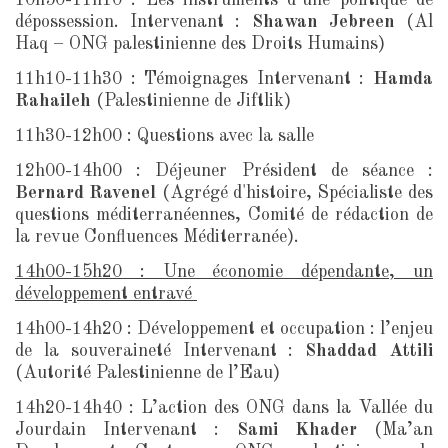
10h50-11h10 : Les instruments d’une politique de
dépossession. Intervenant :
Shawan Jebreen
(Al
Haq – ONG palestinienne des Droits Humains)
11h10-11h30 : Témoignages Intervenant :
Hamda
Rahaileh
(Palestinienne de Jiftlik)
11h30-12h00 : Questions avec la salle
12h00-14h00 : Déjeuner Président de séance :
Bernard Ravenel
(Agrégé d'histoire, Spécialiste des
questions méditerranéennes, Comité de rédaction de
la revue Confluences Méditerranée).
14h00-15h20 : Une économie dépendante, un
développement entravé
14h00-14h20 : Développement et occupation : l’enjeu
de la souveraineté Intervenant :
Shaddad Attili
(Autorité Palestinienne de l’Eau)
14h20-14h40 : L’action des ONG dans la Vallée du
Jourdain Intervenant :
Sami Khader
(Ma’an