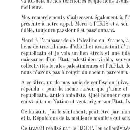
va au-delà de nos territoires et que nous avons 
meilleurs.
Mes remerciements s’adressent également à l’AF
présente à notre appel. Merci à l’IRIS et à son
fidèle, toujours passionné et passionnant.
Merci à l’ambassade de Palestine en France, à 
liens de travail mais d’abord et avant tout d’a
républicain et je vois un lien étroit et une fi
naissance d’un Etat palestinien viable, souve
collectivités locales palestiniennes et l’APLA d
nous n’avons pas à rougir du chemin parcouru.
A ce titre, un de mes amis de confession juive, 
répondu « pour la même raison que j’aime et 
républicain, anticolonialiste. Quel honneur qu
construit une Nation et veut ériger son Etat. Is
Ce faisant, j’ai le sentiment, peut-être par im
et la République de la meilleure manière qui soit
Ce travail réalisé par le RCDP, les collectivit