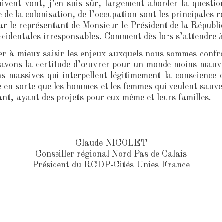
suivent vont, j’en suis sûr, largement aborder la ques
e de la colonisation, de l’occupation sont les principales r
par le représentant de Monsieur le Président de la Républi
 occidentales irresponsables. Comment dès lors s’attendre 
r à mieux saisir les enjeux auxquels nous sommes confron
avons la certitude d’œuvrer pour un monde moins mauvai
ns massives qui interpellent légitimement la conscience
e en sorte que les hommes et les femmes qui veulent sauve
lant, ayant des projets pour eux même et leurs familles.
Claude NICOLET
Conseiller régional Nord Pas de Calais
Président du RCDP-Cités Unies France