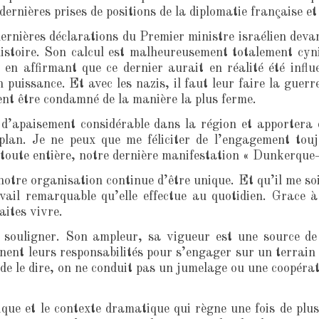
dernières prises de positions de la diplomatie française et
ernières déclarations du Premier ministre israélien deva
stoire. Son calcul est malheureusement totalement cyni
n affirmant que ce dernier aurait en réalité été influ
 puissance. Et avec les nazis, il faut leur faire la guerr
nt être condamné de la manière la plus ferme.
e d’apaisement considérable dans la région et apportera
lan. Je ne peux que me féliciter de l’engagement touj
pe toute entière, notre dernière manifestation « Dunkerq
notre organisation continue d’être unique. Et qu’il me so
il remarquable qu’elle effectue au quotidien. Grace à
aites vivre.
à souligner. Son ampleur, sa vigueur est une source d
nnent leurs responsabilités pour s’engager sur un terrain
 le dire, on ne conduit pas un jumelage ou une coopérati
ique et le contexte dramatique qui règne une fois de plu