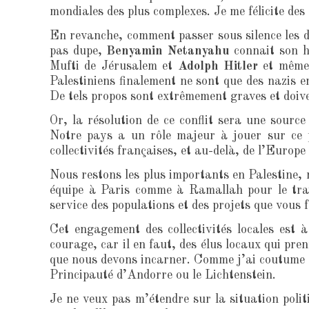
mondiales des plus complexes. Je me félicite des 
En revanche, comment passer sous silence les d
pas dupe,
Benyamin Netanyahu
connait son hi
Mufti de Jérusalem et
Adolph Hitler
et même e
Palestiniens finalement ne sont que des nazis en
De tels propos sont extrêmement graves et doive
Or, la résolution de ce conflit sera une sourc
Notre pays a un rôle majeur à jouer sur ce p
collectivités françaises, et au-delà, de l’Euro
Nous restons les plus importants en Palestine, 
équipe à Paris comme à Ramallah pour le trava
service des populations et des projets que vous f
Cet engagement des collectivités locales est 
courage, car il en faut, des élus locaux qui pre
que nous devons incarner. Comme j’ai coutume de
Principauté d’Andorre ou le Lichtenstein.
Je ne veux pas m’étendre sur la situation polit