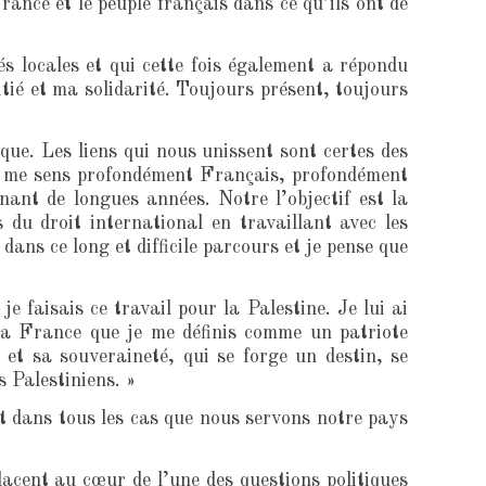
rance et le peuple français dans ce qu’ils ont de
s locales et qui cette fois également a répondu
ié et ma solidarité. Toujours présent, toujours
ue. Les liens qui nous unissent sont certes des
, je me sens profondément Français, profondément
enant de longues années. Notre l’objectif est la
du droit international en travaillant avec les
ans ce long et difficile parcours et je pense que
e faisais ce travail pour la Palestine. Je lui ai
la France que je me définis comme un patriote
 et sa souveraineté, qui se forge un destin, se
s Palestiniens. »
et dans tous les cas que nous servons notre pays
acent au cœur de l’une des questions politiques