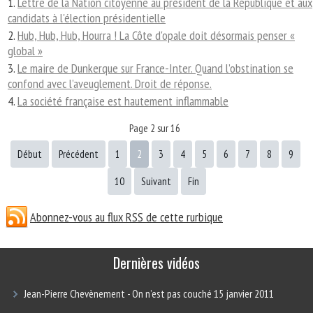
Lettre de la Nation citoyenne au président de la République et aux
candidats à l'élection présidentielle
Hub, Hub, Hub, Hourra ! La Côte d'opale doit désormais penser «
global »
Le maire de Dunkerque sur France-Inter. Quand l’obstination se
confond avec l’aveuglement. Droit de réponse.
La société française est hautement inflammable
Page 2 sur 16
Début
Précédent
1
2
3
4
5
6
7
8
9
10
Suivant
Fin
Abonnez-vous au flux RSS de cette rurbique
Dernières vidéos
Jean-Pierre Chevènement - On n’est pas couché 15 janvier 2011